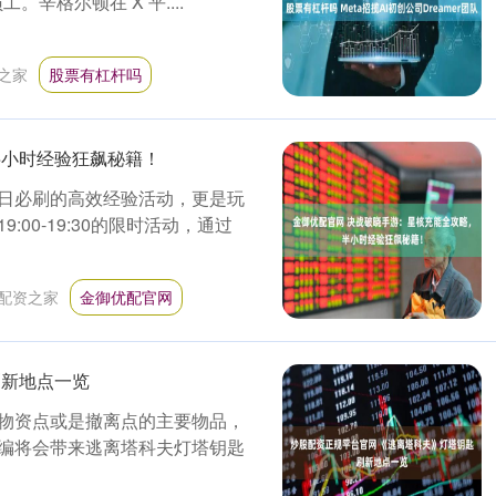
。辛格尔顿在 X 平....
之家
股票有杠杆吗
半小时经验狂飙秘籍！
日必刷的高效经验活动，更是玩
00-19:30的限时活动，通过
配资之家
金御优配官网
刷新地点一览
物资点或是撤离点的主要物品，
编将会带来逃离塔科夫灯塔钥匙