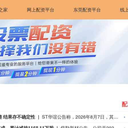
之家
网上配资平台
东莞配资平台
线
配
整 结果存不确定性
ST华谊公告称，2026年8月7日，其全资子公司华谊电影收到债权人全息加（无锡）科技有限公司《告知函》，后者以华谊电影不能清偿到期债务且资不抵债但具备重整价值为由，于8月6日向金华中院申请对华谊电影进行重整并启动预重整程序，同时申请与公司预重整及重整案件协同审理。截至公告披露日，华谊电影未收到受理文件，后续是否进入预重整或重整程序存重大不确定性。若重整失败，华谊电影或被宣告破产，公司可能失去控制权。公司目前仍处预重整阶段，后续是否进入重整程序也不确定。
，累计减持1168.11万股
岱勒新材公告，公司于2026年5月19日披露实际控制人段志明先生的减持计划，其计划在2026年6月10日至2026年9月9日期间减持不超过1168.11万股（占总股本比例2.94%）。近日收到告知函，段志明先生于2026年6月15日至2026年8月6日期间，通过集中竞价及大宗交易方式累计减持1168.11万股，占总股本比例2.94%，本次减持计划已实施完成。减持后，段志明先生合计持有公司股份4031.64万股，占总股本比例10.15%。