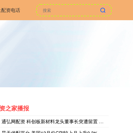
上配资电话
资之家播报
通弘网配资 科创板新材料龙头董事长突遭留置 董事会迅速“换帅
昊天优配平台 美国12月份CPI较上月上升0.3% 符合预期