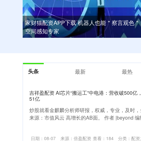
家财猫配资APP下载 机器人也能＂察言观色＂？
空间感知专家
头条
最新
最热
吉祥盈配资 AI芯片“搬运工”中电港：营收破500
51亿
炒股就看金麒麟分析师研报，权威，专业，及时，
来源：市值风云 高增长的AB面。 作者 |beyond 编辑
日期：08-07
来源：倍盈配资
查看：
184
分类：
配资