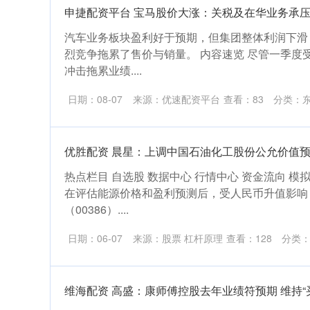
申捷配资平台 宝马股价大涨：关税及在华业务承
汽车业务板块盈利好于预期，但集团整体利润下滑
烈竞争拖累了售价与销量。 内容速览 尽管一季度
冲击拖累业绩....
日期：08-07
来源：优速配资平台
查看：
83
分类：
优胜配资 晨星：上调中国石油化工股份公允价值预测
热点栏目 自选股 数据中心 行情中心 资金流向 模
在评估能源价格和盈利预测后，受人民币升值影响
（00386）....
日期：06-07
来源：股票 杠杆原理
查看：
128
分类
维海配资 高盛：康师傅控股去年业绩符预期 维持“买