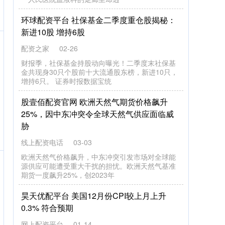
环球配资平台 社保基金二季度重仓股揭秘：
新进10股 增持6股
配资之家
02-26
财报季，社保基金持股动向曝光！二季度末社保基
金共现身30只个股前十大流通股东榜，新进10只，
增持6只。 证券时报数据宝统
股壹佰配资官网 欧洲天然气期货价格飙升
25%，因中东冲突令全球天然气供应面临威
胁
线上配资电话
03-03
欧洲天然气价格飙升，中东冲突引发市场对全球能
源供应可能遭受重大干扰的担忧。欧洲天然气基准
期货一度飙升25%，创2023年
昊天优配平台 美国12月份CPI较上月上升
0.3% 符合预期
网上配资平台
01-14