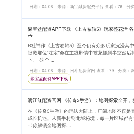
日期：04-06
来源：新宝融资配资平台
查看：
76
分
聚宝盆配资APP下载 《上古卷轴5》玩家整花活 
兵
B社神作《上古卷轴5》至今仍有众多玩家沉浸其
拯救那位“注定”会在主线剧情中被龙抓到半空然后
下。 ·这个....
日期：04-06
来源：日斗配资官网
查看：
79
分类：
聚宝盆配资APP下载
满江红配资官网 《传奇3手游》：地图探索全开，
在《传奇3手游》的玛法大陆上，广阔地图不仅是
成长机遇。从新手村到龙城秘境，每一片区域都有
带你解锁全地图探....