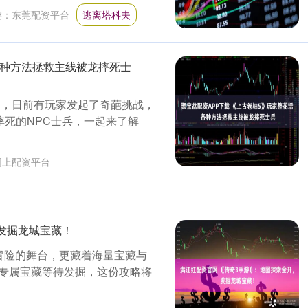
类：
东莞配资平台
逃离塔科夫
各种方法拯救主线被龙摔死士
中，日前有玩家发起了奇葩挑战，
摔死的NPC士兵，一起来了解
网上配资平台
发掘龙城宝藏！
冒险的舞台，更藏着海量宝藏与
专属宝藏等待发掘，这份攻略将