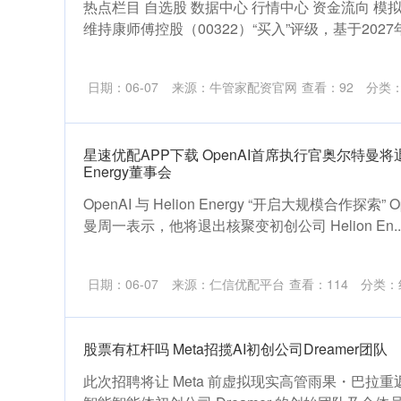
热点栏目 自选股 数据中心 行情中心 资金流向 模
维持康师傅控股（00322）“买入”评级，基于2027年
日期：06-07
来源：牛管家配资官网
查看：
92
分类
星速优配APP下载 OpenAI首席执行官奥尔特曼将退
Energy董事会
OpenAI 与 Helion Energy “开启大规模合作探
曼周一表示，他将退出核聚变初创公司 Helion En...
日期：06-07
来源：仁信优配平台
查看：
114
分类：
股票有杠杆吗 Meta招揽AI初创公司Dreamer团队
此次招聘将让 Meta 前虚拟现实高管雨果・巴拉重返