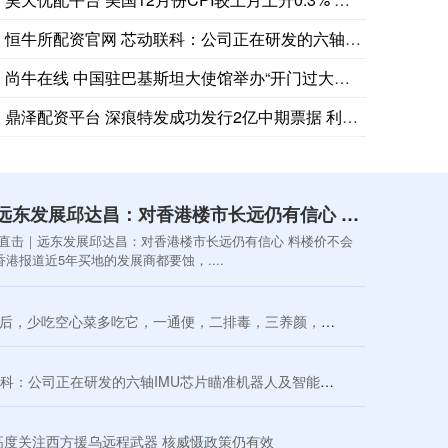
恒牛所配资官网 芯动联科：公司正在研发的六轴IMU芯片瞄准机
尚牛在线 中国驻巴基斯坦大使馆举办“开门过大年”活动
鼎泽配资平台 深痕特发成功发行2亿中期票据 利率2.12%
新宝配资 观点直击｜远东发展邱达昌：对香港楼市长远仍有信心 料楼价不会大升
直击｜远东发展邱达昌：对香港楼市长远仍有信心 料楼价不会
香港报道近5年买地的发展商都要蚀，....
吃空心菜多吃它，一通便，二排毒，三养颜，这菜全身是宝_红薯_嫩叶_野菜
：公司正在研发的六轴IMU芯片瞄准机器人及智能驾驶等市场
称高度关注西方援乌远程武器 核威慑政策仍有效