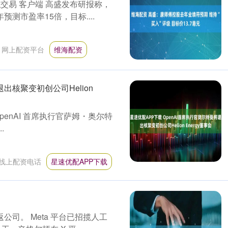
拟交易 客户端 高盛发布研报称，
预测市盈率15倍，目标....
：
网上配资平台
维海配资
出核聚变初创公司Helion
索” OpenAI 首席执行官萨姆・奥尔特
.
线上配资电话
星速优配APP下载
公司。 Meta 平台已招揽人工