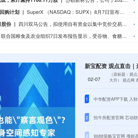
票回购计划
SuperX （NASDAQ：SUPX）8月7日宣布，公司董事会批准设立新一轮12个月的股票回购计划，并授予最高2000万美元的回购额度。
司股份
四川双马公告，拟使用自有资金以集中竞价交易方式回购公司股份，回购资金总额不低于人民币5000万元（含）且不超过人民币1亿元（含），回购价格不超过人民币36元/股（含），回购股份将用于维护公司价值及股东权益所必需，并在回购完成后的十二个月后全部用于出售。回购期限自2026年9月1日起至2026年11月6日。
联合国粮食及农业组织7日发布报告显示，受谷物、食糖和植物油价格上涨带动，7月全球食品价格指数环比上涨0.6%至131.1点，为2023年1月以来新高，但较2022年3月历史高点低18.2%。 报告显示，谷物价格指数环比上涨3.4%，其中小麦价格因黑海地区出口受扰、主要产区高温上涨5.8%，玉米价格因美国部分产区高温干旱及能源价格走强上涨3.6%，大米价格总体稳定。 受国际原油价格上涨带动棕榈油和豆油价格走高等因素影响，植物油价格指数环比上涨2.0%，创2022年6月以来新高；受欧洲高温干旱等因素影响，食糖价格指数环比上涨5.6%；肉类和乳制品价格分别环比下降2.8%和0.7%。 报告指出，全球食品价格整体仍处于2022年以来相对低位，但地缘局势、极端天气等因素将继续推高部分农产品价格。(新华社)
（原标题：观点
02-07
大升） 观点网 
1
中华配资APP下载 入秋后，少
2
恒牛所配资官网 芯动联科
3
9688策略宝官网 俄