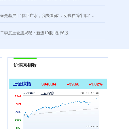
基层丨“你回广水，我去看你”，女孩在“家门口”等到了省城名医
二季度重仓股揭秘：新进10股 增持6股
沪深京指数
上证综指
3940.04
+39.68
+1.02%